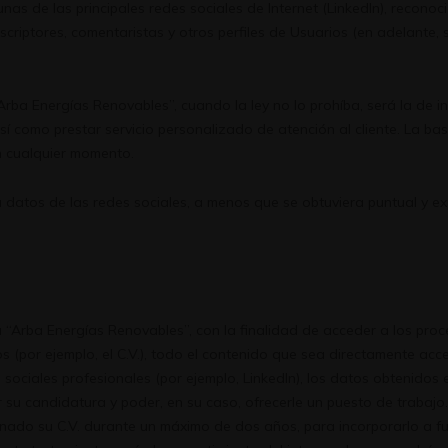
nas de las principales redes sociales de Internet (LinkedIn), recon
scriptores, comentaristas y otros perfiles de Usuarios (en adelante,
Arba Energías Renovables”, cuando la ley no lo prohíba, será la de 
así como prestar servicio personalizado de atención al cliente. La bas
n cualquier momento.
datos de las redes sociales, a menos que se obtuviera puntual y ex
a “Arba Energías Renovables”, con la finalidad de acceder a los proc
 (por ejemplo, el C.V.), todo el contenido que sea directamente acce
 sociales profesionales (por ejemplo, LinkedIn), los datos obtenidos
rar su candidatura y poder, en su caso, ofrecerle un puesto de traba
ado su C.V. durante un máximo de dos años, para incorporarlo a fu