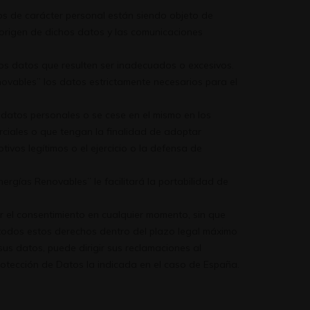
tos de carácter personal están siendo objeto de
l origen de dichos datos y las comunicaciones
 los datos que resulten ser inadecuados o excesivos.
novables” los datos estrictamente necesarios para el
s datos personales o se cese en el mismo en los
rciales o que tengan la finalidad de adoptar
vos legítimos o el ejercicio o la defensa de
rgías Renovables” le facilitará la portabilidad de
ar el consentimiento en cualquier momento, sin que
r todos estos derechos dentro del plazo legal máximo
s datos, puede dirigir sus reclamaciones al
otección de Datos la indicada en el caso de España.