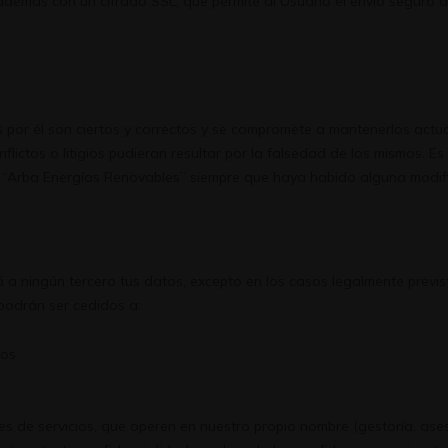
demás con un cifrado SSL, que permite al Usuario el envío seguro d
os por él son ciertos y correctos y se compromete a mantenerlos actu
flictos o litigios pudieran resultar por la falsedad de los mismos.
a “Arba Energías Renovables” siempre que haya habido alguna modifi
 a ningún tercero tus datos, excepto en los casos legalmente previ
 podrán ser cedidos a:
cos
es de servicios, que operen en nuestro propio nombre (gestoría, ases