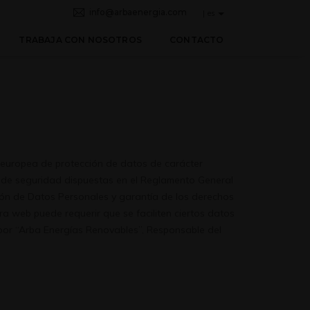
info@arbaenergia.com
| es
TRABAJA CON NOSOTROS
CONTACTO
 europea de protección de datos de carácter
as de seguridad dispuestas en el Reglamento General
ción de Datos Personales y garantía de los derechos
a web puede requerir que se faciliten ciertos datos
 por “Arba Energías Renovables”, Responsable del