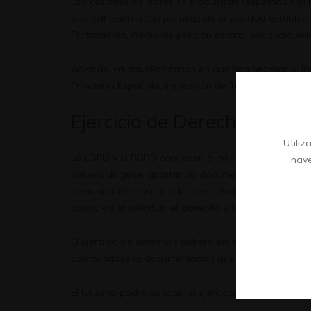
Las cesiones de datos se producirán respetando la m
o la adhesión a sus políticas de privacidad estable
Tratamiento, mediante petición escrita, por cualquie
Además, en aquellos casos en que sea necesario, lo
Tributaria Española, Inspección de Trabajo, etc.
Ejercicio de Derechos del U
Utili
La LOPD y el RGPD conceden a los interesados la pos
nave
deberá dirigirse, aportando documentación que acre
comunicación escrita a la dirección que aparece en n
objeto de la solicitud, el domicilio y los datos acredit
El ejercicio de derechos deberá ser realizado por e
aportándose la documentación que acredite dicha r
El Usuario podrá solicitar el ejercicio de los derechos