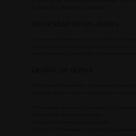
El Sitio Web de “Arba Energías Renovables” cuenta a
de contacto o registro del sitio web.
Veracidad de los datos
El Usuario manifiesta que todos los datos facilitad
sus datos y será el único responsable de cuantos con
datos personales actualizados, el Usuario informe 
Cesión de datos
“Arba Energías Renovables” no cederá ni comunicará
prestación de un servicio. Concretamente, los datos
• Proveedores de servicios tecnológicos o informáti
• Proveedores de servicios de pago
• Empresas de mensajería y paquetería
• Terceros o intermediarios, en calidad de prestador