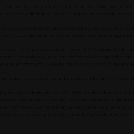
es, que es el derecho a obtener información sobre si sus propios da
 caso, se esté realizando, así como la información disponible sobre e
ue los datos personales sean incorrectos o inexactos, o supresión de
to, en cuyo caso únicamente serán conservados por “Arba Energías Re
erecho del interesado a que no se lleve a cabo el tratamiento de su
 para el tratamiento, que se trate de ficheros de prospección come
ente en el tratamiento automatizado de sus datos, salvo que por moti
do.
 que quiera que sus datos sean tratados por otra empresa, “Arba Ene
 para alguna finalidad específica, el Usuario tiene derecho a retir
el consentimiento previo a su retirada. Nos comprometemos a ejecuta
a con la forma en que “Arba Energías Renovables” está manejando su
cción de datos que corresponda, siendo la Agencia Española de Pr