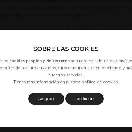
ás estricta confidencialidad, empleando las medidas necesarias, ta
cidas en sus respectivas páginas web. El Usuario podrá negarse a la
ra de los medios anteriormente referenciados.
s datos de Clientes podrán ser cedidos a determinados organismos, 
SOBRE LAS COOKIES
suario
zamos
cookies propias y de terceros
para obtener datos estadísticos
ibilidad de ejercer una serie de derechos relacionados con el tratam
gación de nuestros usuarios, ofrecer marketing personalizado y me
dite su identidad (DNI o pasaporte), mediante correo electrónico a
nuestros servicios.
uestro Aviso Legal. Dicha comunicación deberá reflejar la siguiente i
Tienes más información en nuestra
política de cookies
.
ativos.
Aceptar
Rechazar
l propio Usuario. No obstante, podrán ser ejecutados por una person
epresentación.
 siguientes: