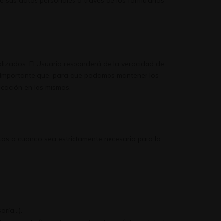
e sus datos personales a través de los formularios
alizados. El Usuario responderá de la veracidad de
 Es importante que, para que podamos mantener los
cación en los mismos.
stos o cuando sea estrictamente necesario para la
oría…).