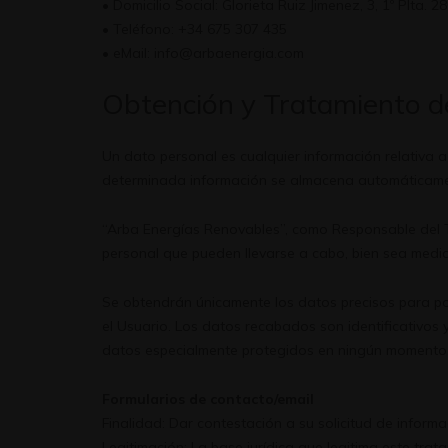
• Domicilio Social: Glorieta Ruiz Jimenez, 3, 1º Plta. 
• Teléfono: +34 675 307 435
• eMail: info@arbaenergia.com
Obtención y Tratamiento d
Un dato personal es cualquier información relativa a 
determinada información se almacena automáticament
“Arba Energías Renovables”, como Responsable del Tr
personal que pueden llevarse a cabo, bien sea mediant
Se obtendrán únicamente los datos precisos para po
el Usuario. Los datos recabados son identificativos 
datos especialmente protegidos en ningún momento. E
Formularios de contacto/email
Finalidad: Dar contestación a su solicitud de informa
Legitimación: La base jurídica que legitima este tra