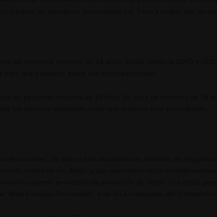
os a través de servidores gestionados por Tinta y media, que tendr
 web las personas mayores de 14 años. Según obliga la LOPD y GDD,
es para que podamos tratar sus datos personales.
icios las personas mayores de 18 años. En caso de menores de 18 año
ar los servicios ofertados, salvo que el menor esté emancipado.
ías Renovables” de que se han adoptado las medidas de seguridad, 
torizado y robo de los datos, y que garantizan así la confidencialida
normativa vigente en materia de protección de datos. Los datos per
 de “Arba Energías Renovables” o de los Encargados del Tratamiento