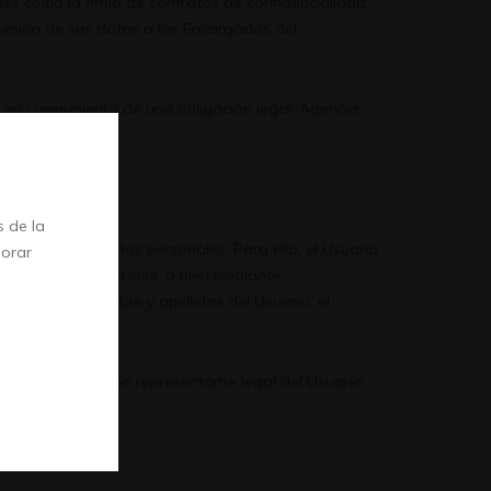
les como la firma de contratos de confidencialidad,
 cesión de sus datos a los Encargados del
en cumplimiento de una obligación legal: Agencia
 de la
iento de sus datos personales. Para ello, el Usuario
jorar
 info@arbaenergia.com, o bien mediante
nformación: nombre y apellidos del Usuario, el
a autorizada como representante legal del Usuario,